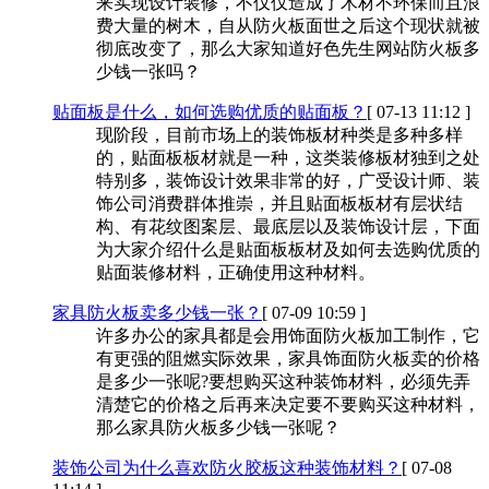
来实现设计装修，不仅仅造成了木材不环保而且浪
费大量的树木，自从防火板面世之后这个现状就被
彻底改变了，那么大家知道好色先生网站防火板多
少钱一张吗？
贴面板是什么，如何选购优质的贴面板？
[ 07-13 11:12 ]
现阶段，目前市场上的装饰板材种类是多种多样
的，贴面板板材就是一种，这类装修板材独到之处
特别多，装饰设计效果非常的好，广受设计师、装
饰公司消费群体推崇，并且贴面板板材有层状结
构、有花纹图案层、最底层以及装饰设计层，下面
为大家介绍什么是贴面板板材及如何去选购优质的
贴面装修材料，正确使用这种材料。
家具防火板卖多少钱一张？
[ 07-09 10:59 ]
许多办公的家具都是会用饰面防火板加工制作，它
有更强的阻燃实际效果，家具饰面防火板卖的价格
是多少一张呢?要想购买这种装饰材料，必须先弄
清楚它的价格之后再来决定要不要购买这种材料，
那么家具防火板多少钱一张呢？
装饰公司为什么喜欢防火胶板这种装饰材料？
[ 07-08