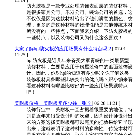
11:14 ]
防火胶板是一款专业处理装饰表面层的装修材料，
是很多家具公司、乐器公司、装饰公司的首选，这
不仅仅是因为这款材料给出了他们满意的颜色、纹
理，更多的是这种材料的物理性能是其他传统木材
所没有的一些特点，下面我来介绍一下防火胶板的
一些特点，以及装饰公司又为什么这么喜欢！
大家了解hpl防火板的应用场景有什么特点吗？
[ 07-01
11:25 ]
hpl防火板是近几年来备受大家青睐的一类最新型
装修材料，主要是应用于房屋装修中的贴面装饰设
计。因此，你对hpl的知道有多少呢？你了解这类
装修板材具备哪些比较突出的优点吗？跟小编来看
看这种材料有哪些比较好的一些应用场景跟特点
吧！
美耐板价格，美耐板卖多少钱一张？
[ 06-28 11:21 ]
装饰行业中，美耐板一直占据着很重要的地位，特
别是近年来很受设计师的欢迎，因为设计师设计出
来的方案选择美耐板都可以完美的把效果给它呈现
出来，这就表明了这种材料的多样性，传统木材可
是没有这么多选择的，那么大家知道有它卖什么价