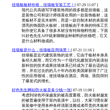
挂墙板板材价格，挂墙板安装工艺！
[ 07-29 11:07 ]
现代公共高级写字楼装饰用的很多都是挂墙板，这
是装饰公司和设计师很喜欢用的一款装饰板材，这
类板材不是实木材料，而是一款仿制木材的表面很
漂亮的饰面防火板材，挂墙板由于本身的特殊工艺
制作使它具备了很多木材没有特殊物料性能，下面
91好色先生APP就来聊聊这种材料的价格吧，它又
是什么材料做成的。
挂墙板是什么，挂墙板应用场景！
[ 07-21 11:16 ]
挂墙板是近代建筑装饰的追求，它由于板材本身具
备经久耐用，而它作为一个现代化建筑室内装潢创
新科技的技术成果挂墙体系已经成为了最合适的运
用，并在过去的的几十年内在欧美国家获得了广泛
性的应用领域，使挂墙板在酒店、商场、医院得到
了爆发式的增长。
好色先生网站防火板卖多少钱一张
[ 07-19 11:08 ]
考虑到绿色环保越发的被高度重视，防火板材越发
的被普遍使用于室内装潢中，以往，大家习惯在家
装装修中使用各种各样清新淡雅或者昂贵的木板材