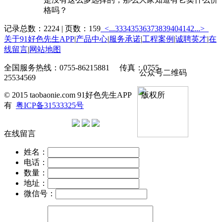
格吗？
记录总数：2224 | 页数：159
<...
33
34
35
36
37
38
39
40
41
42
...>
关于91好色先生APP
|
产品中心
|
服务承诺
|
工程案例
|
诚聘英才
|
在
线留言
|
网站地图
全国服务热线：0755-86215881 传真：0755-
公众号二维码
25534569
© 2015 taobaonie.com 91好色先生APP 版权所
有
粤ICP备31533325号
在线留言
姓名：
电话：
数量：
地址：
微信号：