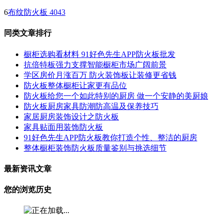
6
布纹防火板 4043
同类文章排行
橱柜选购看材料 91好色先生APP防火板批发
抗倍特板强力支撑智能橱柜市场广阔前景
学区房价月涨百万 防火装饰板让装修更省钱
防火板整体橱柜让家更有品位
防火板给您一个如此特别的厨房 做一个安静的美厨娘
防火板厨房家具防潮防高温及保养技巧
家居厨房装饰设计之防火板
家具贴面用装饰防火板
91好色先生APP防火板教你打造个性、整洁的厨房
整体橱柜装饰防火板质量鉴别与挑选细节
最新资讯文章
您的浏览历史