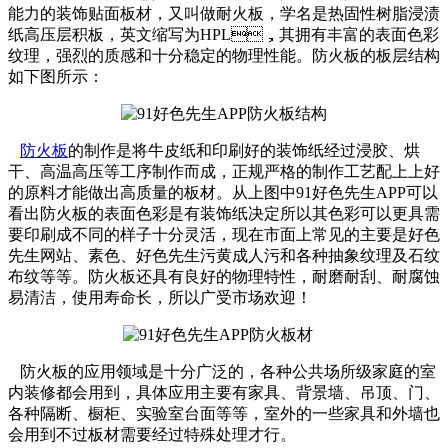
能力的装饰贴面板材，又叫做耐火板，学名是热固性树脂浸渍
纸高压层积板，英文缩写为HPL，其拥有丰富的表面色彩
纹理，强烈的质感和十分稳定的物理性能。防火板的板层结构
如下图所示：
防火板
的制作是将牛皮纸和印刷好的装饰纸经过浸胶、烘
干、高温高压等工序制作而成，正规严格的制作工艺配上上好
的原料才能做出高质量的板材。从上图中91好色先生APP可以
看出防火板的表面色彩是有装饰纸决定所以其色彩可以更具需
要印刷成不同的样子十分灵活，现在市面上常见的主要是好色
先生网站、素色、好色先生污黄成人污和各种抽象纹理及石纹
布纹等等。防火板还具有良好的物理特性，耐磨耐刮、耐腐蚀
易清洁，使用寿命长，所以广受市场欢迎！
防火板的应用领域是十分广泛的，各种公共场所级家庭的室
内装修都会用到，具体应用主要有家具、背景墙、吊顶、门、
各种隔断、橱柜、实验室台面等等，室外的一些家具和外墙也
会用到不过板材需要经过特殊处理才行。