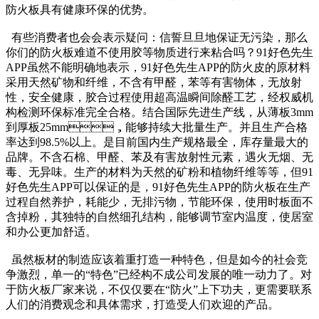
防火板具有健康环保的优势。
有些消费者也会会表示疑问：信誓旦旦地保证无污染，那么
你们的防火板难道不使用胶等物质进行来粘合吗？91好色先生
APP虽然不能明确地表示，91好色先生APP的防火皮的原材料
采用天然矿物和纤维，不含有甲醛，苯等有害物体，无放射
性，安全健康，胶合过程使用超高温瞬间除醛工艺，经权威机
构检测环保标准完全合格。结合国际先进生产线，从薄板3mm
到厚板25mm，能够持续大批量生产。并且生产合格
率达到98.5%以上。是目前国内生产规格最全，库存量最大的
品牌。不含石棉、甲醛、苯及有害放射性元素，遇火无烟、无
毒、无异味。生产的材料为天然的矿粉和植物纤维等等，但91
好色先生APP可以保证的是，91好色先生APP的防火板在生产
过程自然养护，耗能少，无排污物，节能环保，使用时板面不
含掉粉，其独特的自然细孔结构，能够调节室内温度，使居室
和办公更加舒适。
虽然板材的制造应该着重打造一种特色，但是如今的社会竞
争激烈，单一的“特色”已经构不成公司发展的唯一动力了。对
于防火板厂家来说，不仅仅要在“防火”上下功夫，更需要联系
人们的消费观念和具体需求，打造受人们欢迎的产品。