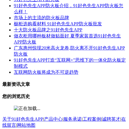
91好色先生APP防火板介绍，91好色先生APP防火板怎
么样！
市场上的主流的防火板品牌
橱柜选购看材料 91好色先生APP防火板批发
十大防火板品牌之91好色先生APP
做衣柜用哪种板材做贴面好 夏季家装首选91好色先生
APP防火板
广东惠州惊现20米高火龙卷,防火离不开91好色先生APP
防火板
91好色先生APP打造“互联网+”思维下的一体化防火板定
制模式
互联网防火板将成为不可逆趋势
最新资讯文章
您的浏览历史
关于91好色先生APP
|
产品中心
|
服务承诺
|
工程案例
|
诚聘英才
|
在
线留言
|
网站地图