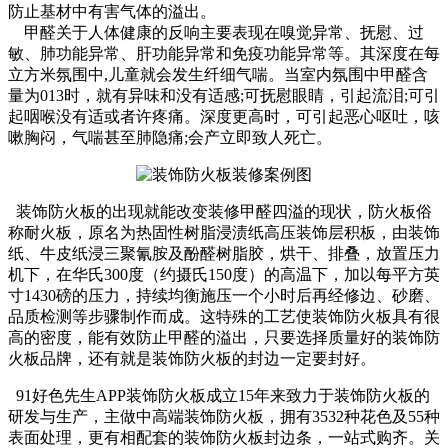
防止基材中有害气体的溢出。
甲醛关于人体健康的反响主要表现在嗅觉异常、抚慰、过
敏、肺功能异常、肝功能异常和免疫功能异常等。其深度在每
立方米氛围中,儿童就会发生纤细气喘。当室内氛围中甲醛含
量为013时，就有异味和没有适感;可抚慰眼睛，引起流泪;可引
起咽喉没有适或者许疼痛。深度更高时，可引起恶心呕吐，咳
嗽胸闷，气喘甚至肺隐痛;会产立即致人死亡。
装饰防火板的出现就能改变装修甲醛四溢的现状，防火板俗
称耐火板，原名为热固性树脂浸渍纸高压装饰层积板，由装饰
纸、牛皮纸浸三聚氰胺及酚醛树脂胶，烘干、排叠，放置压力
机下，在华氏300度（约摄氏150度）的高温下，加以每平方英
寸1430磅的压力，持续均衡施压一个小时后再经修边、砂磨、
品质检测等步骤制作而成。这特殊的工艺使装饰防火板具有很
高的密度，能有效防止甲醛的溢出，只要选择质量好的装饰防
火板品牌，还有就是装饰防火板的封边一定要封好。
91好色先生APP装饰防火板成立15年来致力于装饰防火板的
研发与生产，主做中高端装饰防火板，拥有3532种花色及55种
表面处理，更有相配套的装饰防火板封边条，一站式购齐。关