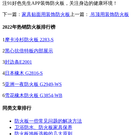
注91好色先生APP装饰防火板，关注身边的健康环境！
下一篇：
家具贴面用装饰防火板
上一篇：
吊顶用装饰防火板
2022年热销防火板排行榜
1
摩卡冷杉防火板 2283-S
2
黑心抗倍特板内部展示
3
封边条E2001
4
日本橡木 G2816-S
5
亚洲一夜防火板 G2949-WS
6
雪花橡木防火板 G3854-WB
同类文章排行
防火板一些常见问题的解决方法
卫浴防水、防火板家具保养
防火板地板选购的几大原则