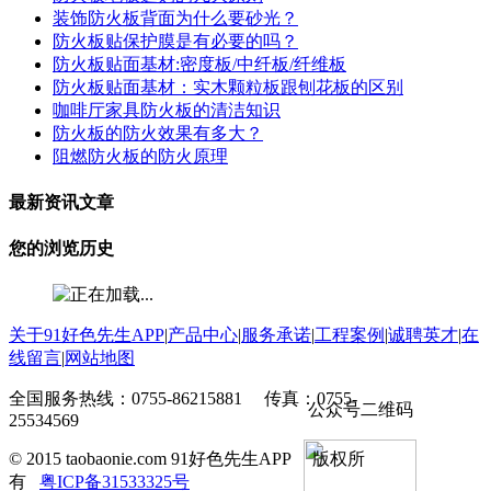
装饰防火板背面为什么要砂光？
防火板贴保护膜是有必要的吗？
防火板贴面基材:密度板/中纤板/纤维板
防火板贴面基材：实木颗粒板跟刨花板的区别
咖啡厅家具防火板的清洁知识
防火板的防火效果有多大？
阻燃防火板的防火原理
最新资讯文章
您的浏览历史
关于91好色先生APP
|
产品中心
|
服务承诺
|
工程案例
|
诚聘英才
|
在
线留言
|
网站地图
全国服务热线：0755-86215881 传真：0755-
公众号二维码
25534569
© 2015 taobaonie.com 91好色先生APP 版权所
有
粤ICP备31533325号